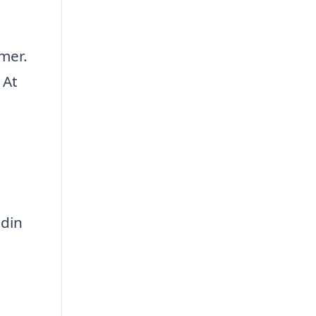
emer.
 At
 din
l