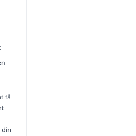
t
en
t få
mt
 din