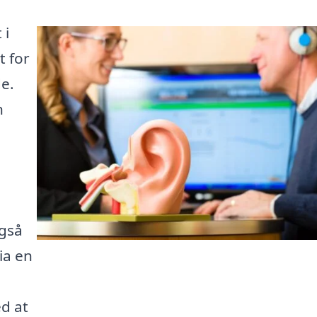
 i
t for
de.
n
også
ia en
d at