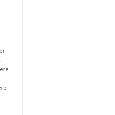
er
n
cere
å
ere