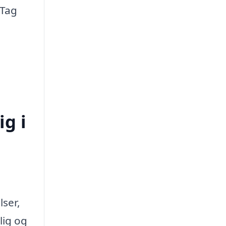
 Tag
ig i
lser,
lig og