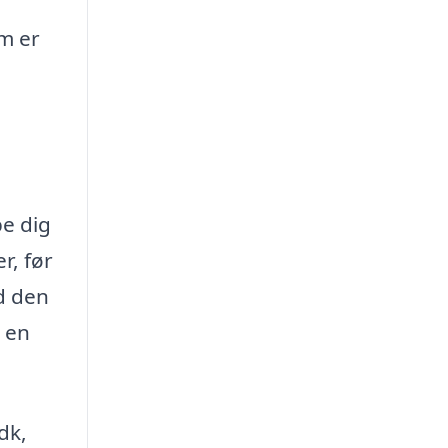
m er
pe dig
r, før
ad den
e en
dk,