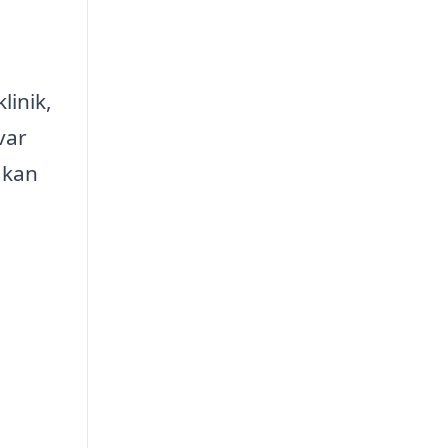
linik,
var
 kan