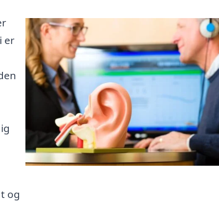
er
i er
 den
dig
t og