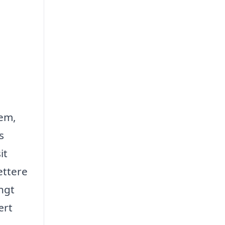
dem,
s
it
ettere
angt
ært