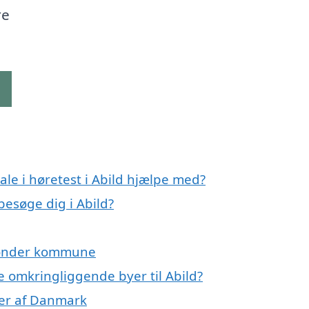
re
g
le i høretest i Abild hjælpe med?
besøge dig i Abild?
 Tønder kommune
de omkringliggende byer til Abild?
oner af Danmark