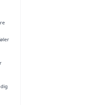
ære
føler
r
 dig