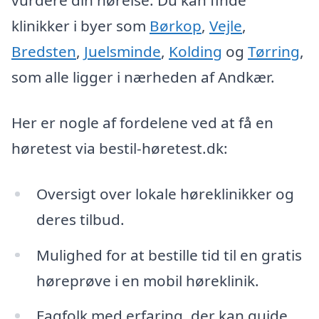
vurdere din hørelse. Du kan finde
klinikker i byer som
Børkop
,
Vejle
,
Bredsten
,
Juelsminde
,
Kolding
og
Tørring
,
som alle ligger i nærheden af Andkær.
Her er nogle af fordelene ved at få en
høretest via bestil-høretest.dk:
Oversigt over lokale høreklinikker og
deres tilbud.
Mulighed for at bestille tid til en gratis
høreprøve i en mobil høreklinik.
Fagfolk med erfaring, der kan guide