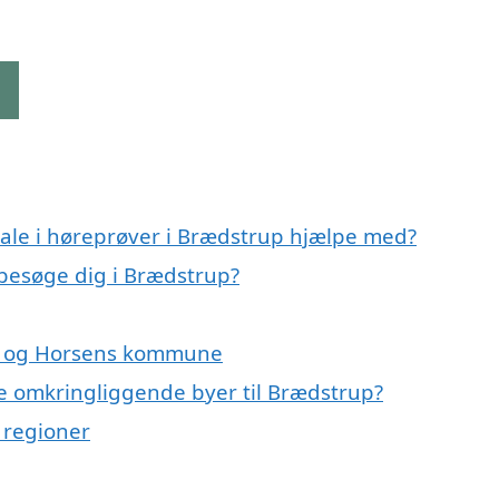
g
ale i høreprøver i Brædstrup hjælpe med?
t besøge dig i Brædstrup?
up og Horsens kommune
 de omkringliggende byer til Brædstrup?
e regioner