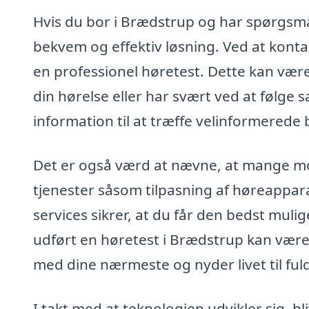
Hvis du bor i Brædstrup og har spørgsmå
bekvem og effektiv løsning. Ved at kontakt
en professionel høretest. Dette kan være
din hørelse eller har svært ved at følge
information til at træffe velinformered
Det er også værd at nævne, at mange mob
tjenester såsom tilpasning af høreappar
services sikrer, at du får den bedst mulige
udført en høretest i Brædstrup kan være e
med dine nærmeste og nyder livet til ful
I takt med at teknologien udvikler sig, 