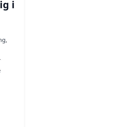
ig i
ng,
r
e