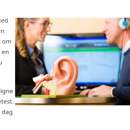
Med
en
t om
r en
u
ligne
etest.
i dag