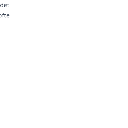
 det
ofte