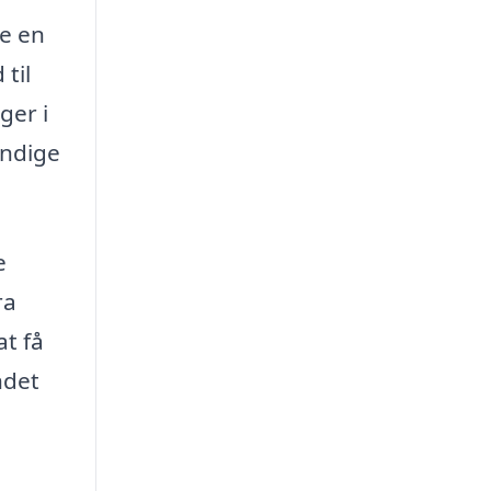
re en
til
ger i
endige
e
ra
at få
ndet