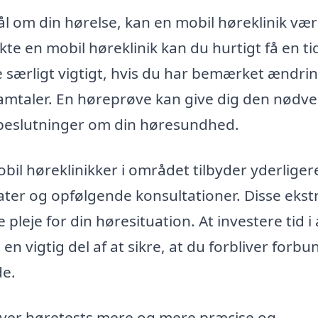
l om din hørelse, kan en mobil høreklinik væ
e en mobil høreklinik kan du hurtigt få en tid 
 særligt vigtigt, hvis du har bemærket ændrin
 samtaler. En høreprøve kan give dig den nødv
e beslutninger om din høresundhed.
il høreklinikker i området tilbyder yderliger
ater og opfølgende konsultationer. Disse ekst
 pleje for din høresituation. At investere tid i 
n vigtig del af at sikre, at du forbliver forbu
de.
bliver høretests mere og mere præcise og