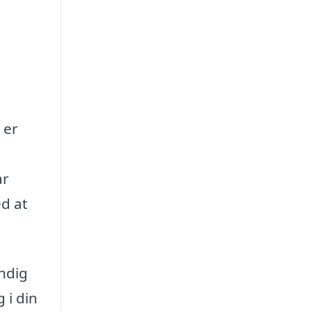
 er
ar
ed at
undig
 i din