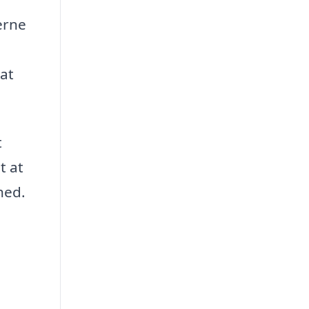
erne
at
t
t at
hed.