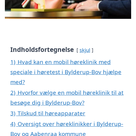
Indholdsfortegnelse
skjul
1)
Hvad kan en mobil høreklinik med
speciale i høretest i Bylderup-Bov hjælpe
med?
2)
Hvorfor vælge en mobil høreklinik til at
besøge dig i Bylderup-Bov?
3)
Tilskud til høreapparater
4)
Oversigt over høreklinikker i Bylderup-
Bov og Aabenraa kommune