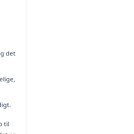
og det
elige,
igt.
 til