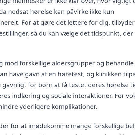
ge mennesker er ikke klar over, hvor vigtigt 
 da nedsat hørelse kan påvirke ikke kun
relt. For at gøre det lettere for dig, tilbyder
bestillinger, så du kan vælge det tidspunkt, der
sig mod forskellige aldersgrupper og behandle
n have gavn af en høretest, og klinikken tilp
avnligt for børn at få testet deres hørelse tid
eres indlæring og sociale interaktioner. For v
hindre yderligere komplikationer.
heder for at imødekomme mange forskellige be