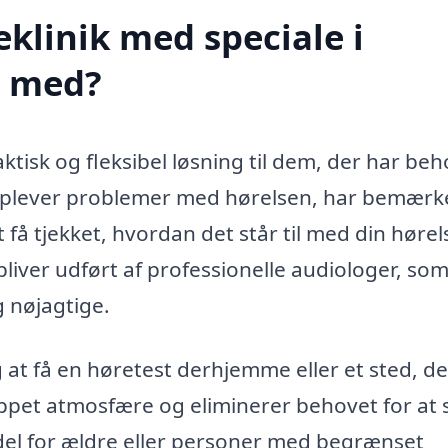
klinik med speciale i
e med?
aktisk og fleksibel løsning til dem, der har beh
 oplever problemer med hørelsen, har bemærk
 få tjekket, hvordan det står til med din hørel
 bliver udført af professionelle audiologer, so
g nøjagtige.
g at få en høretest derhjemme eller et sted, de
appet atmosfære og eliminerer behovet for at 
fordel for ældre eller personer med begrænset