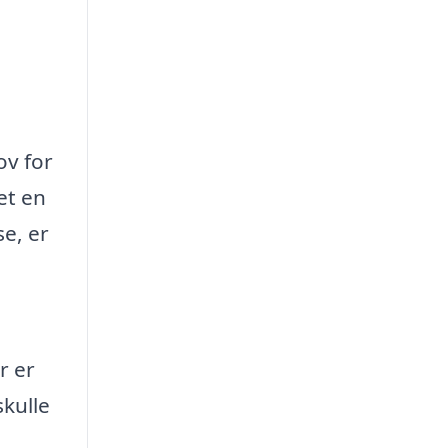
ov for
et en
se, er
m
r er
skulle