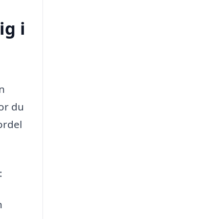
ig i
en
vor du
ordel
:
n