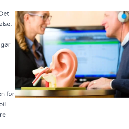
 Det
else,
 gør
en for
bil
dre