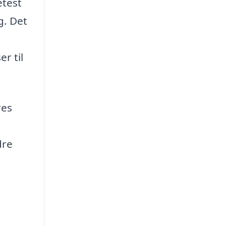
etest
g. Det
r til
res
dre