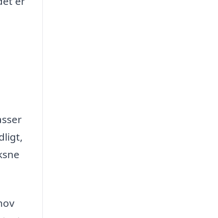
det er
asser
ligt,
oksne
hov