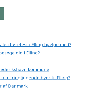
g
le i høretest i Elling hjælpe med?
besøge dig i Elling?
g Frederikshavn kommune
de omkringliggende byer til Elling?
ner af Danmark