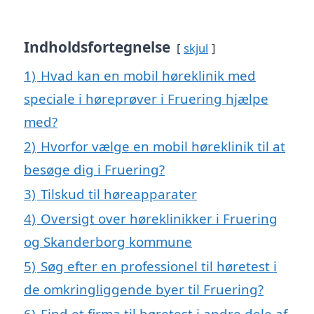
Indholdsfortegnelse
skjul
1)
Hvad kan en mobil høreklinik med
speciale i høreprøver i Fruering hjælpe
med?
2)
Hvorfor vælge en mobil høreklinik til at
besøge dig i Fruering?
3)
Tilskud til høreapparater
4)
Oversigt over høreklinikker i Fruering
og Skanderborg kommune
5)
Søg efter en professionel til høretest i
de omkringliggende byer til Fruering?
6)
Find et firma til høretest i andre dele af