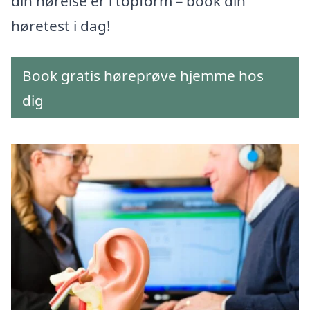
din hørelse er i topform – book din
høretest i dag!
Book gratis høreprøve hjemme hos
dig