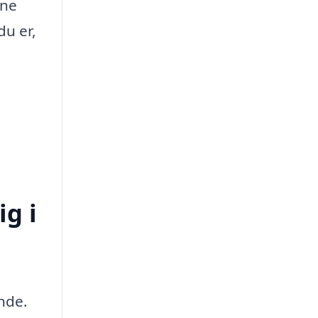
ine
du er,
ig i
nde.