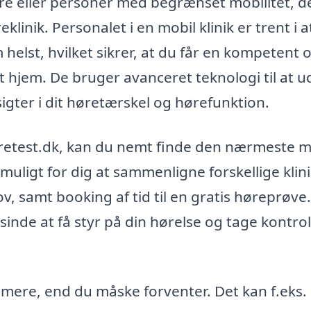
ldre eller personer med begrænset mobilitet, d
linik. Personalet i en mobil klinik er trent i a
 helst, hvilket sikrer, at du får en kompetent 
et hjem. De bruger avanceret teknologi til at u
igter i dit høretærskel og hørefunktion.
høretest.dk, kan du nemt finde den nærmeste m
muligt for dig at sammenligne forskellige klin
, samt booking af tid til en gratis høreprøve.
inde at få styr på din hørelse og tage kontro
 mere, end du måske forventer. Det kan f.eks.