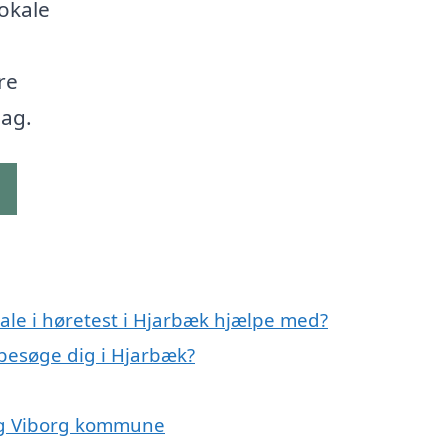
lokale
re
dag.
g
ale i høretest i Hjarbæk hjælpe med?
 besøge dig i Hjarbæk?
 og Viborg kommune