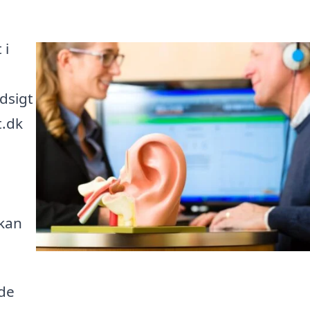
 i
dsigt
t.dk
 kan
nde