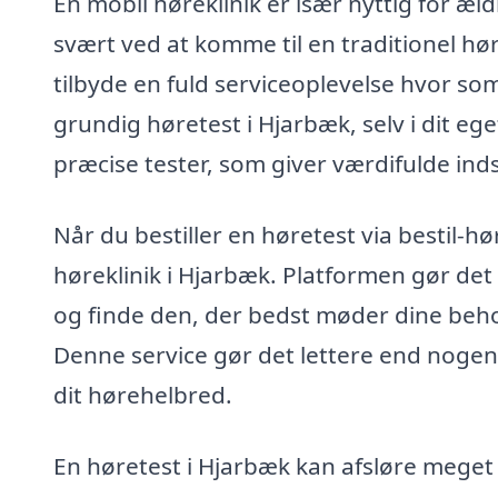
En mobil høreklinik er især nyttig for æ
svært ved at komme til en traditionel hørek
tilbyde en fuld serviceoplevelse hvor som
grundig høretest i Hjarbæk, selv i dit eg
præcise tester, som giver værdifulde inds
Når du bestiller en høretest via bestil-
høreklinik i Hjarbæk. Platformen gør det 
og finde den, der bedst møder dine behov
Denne service gør det lettere end nogens
dit hørehelbred.
En høretest i Hjarbæk kan afsløre meget