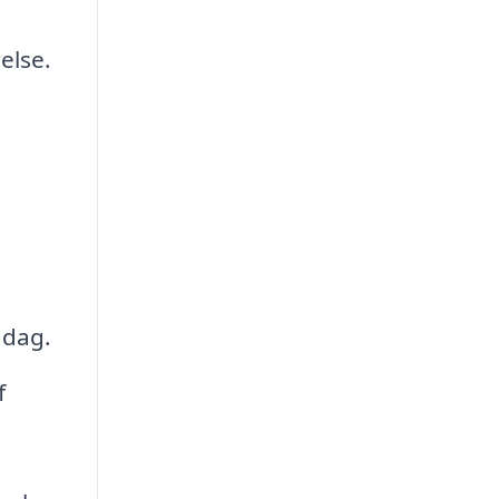
else.
gdag.
f