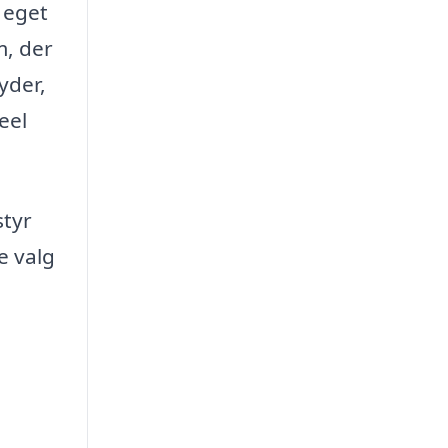
t eget
m, der
yder,
eel
styr
e valg