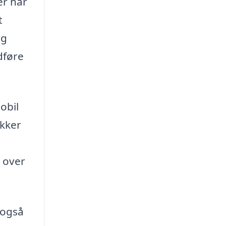
er har
t
og
dføre
obil
ikker
l over
 også