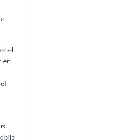
re
ionel
r en
el
is
obile