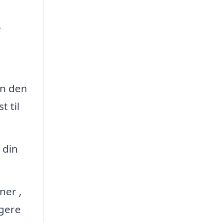
e
an den
 til
 din
ner ,
igere