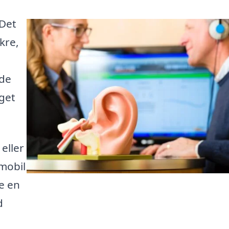
 Det
ikre,
nde
aget
eller
mobil
le en
d