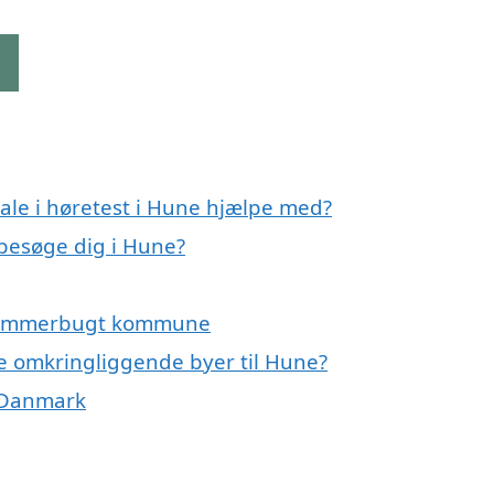
g
ale i høretest i Hune hjælpe med?
 besøge dig i Hune?
g Jammerbugt kommune
 de omkringliggende byer til Hune?
f Danmark