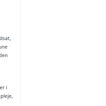
dsat,
Hune
uden
er i
pleje,