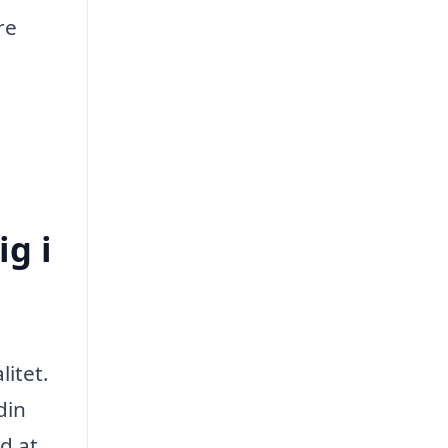
re
ig i
litet.
din
d at