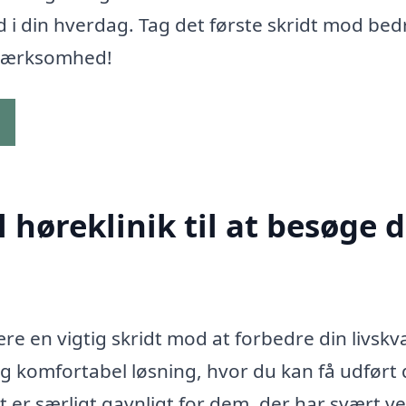
d i din hverdag. Tag det første skridt mod bed
opmærksomhed!
g
høreklinik til at besøge d
re en vigtig skridt mod at forbedre din livskva
og komfortabel løsning, hvor du kan få udført 
 er særligt gavnligt for dem, der har svært ve