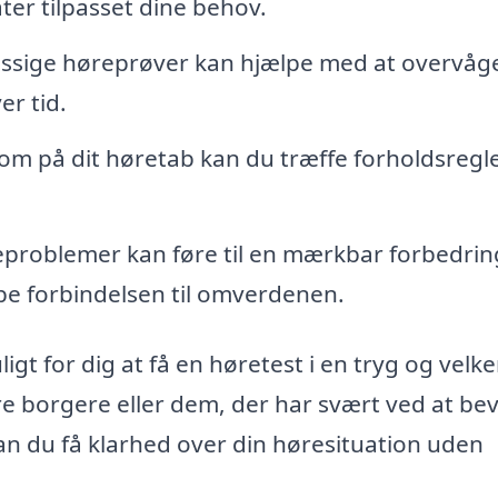
er tilpasset dine behov.
sige høreprøver kan hjælpe med at overvåg
er tid.
 på dit høretab kan du træffe forholdsregle
reproblemer kan føre til en mærkbar forbedrin
abe forbindelsen til omverdenen.
igt for dig at få en høretest i en tryg og velk
dre borgere eller dem, der har svært ved at b
kan du få klarhed over din høresituation uden