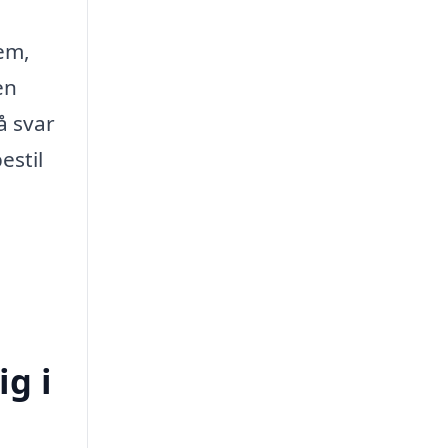
dem,
en
å svar
estil
ig i