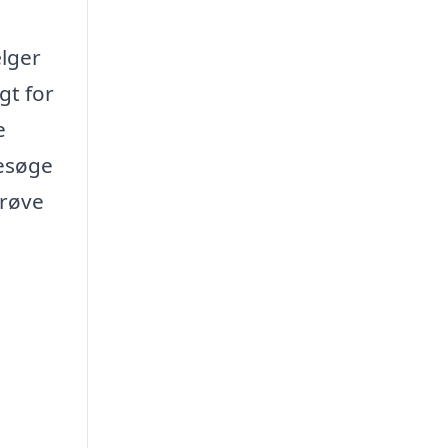
lger
gt for
e
besøge
prøve