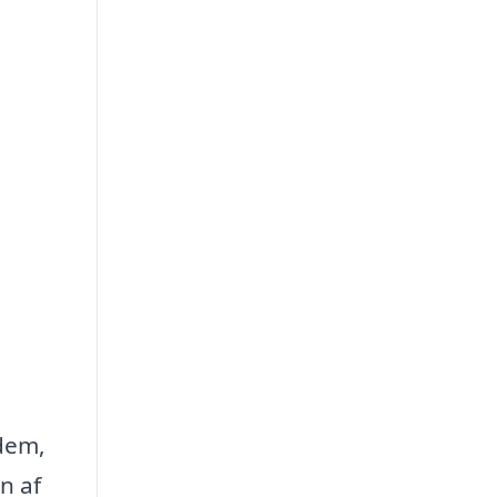
 dem,
n af