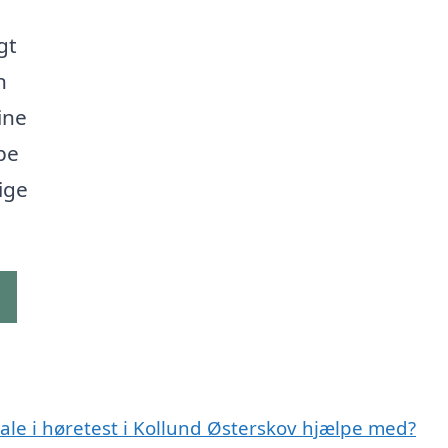
gt
n
ine
pe
ige
g
ale i høretest i Kollund Østerskov hjælpe med?