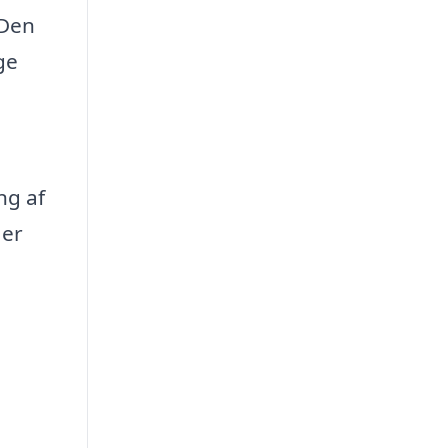
 Den
ge
ng af
 er