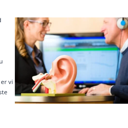
d
u
er vi
ste