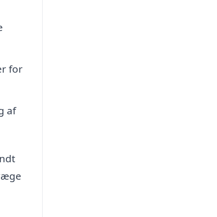
e
r for
g af
endt
evæge