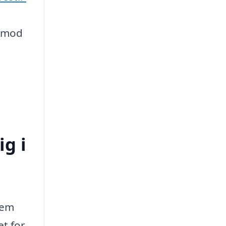
t mod
ig i
vem
et for