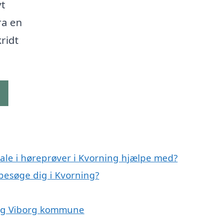
vt
ra en
kridt
g
ale i høreprøver i Kvorning hjælpe med?
 besøge dig i Kvorning?
g og Viborg kommune