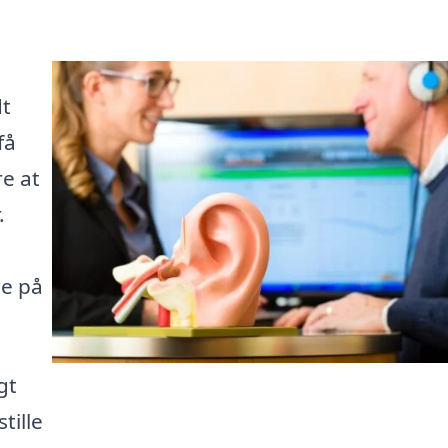
dt
få
re at
.
re på
gt
tille