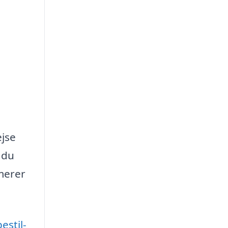
ejse
 du
imerer
bestil-