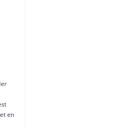
der
est
vet en