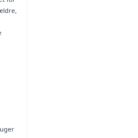
ældre,
e
ruger