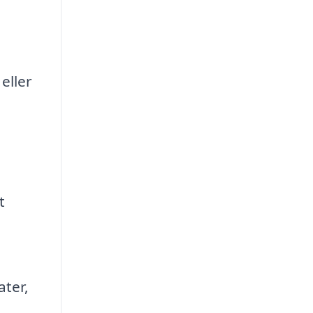
eller
t
ater,