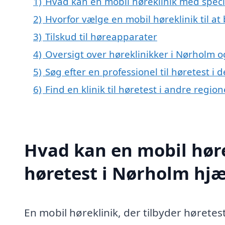
1)
Hvad kan en mobil høreklinik med speci
2)
Hvorfor vælge en mobil høreklinik til a
3)
Tilskud til høreapparater
4)
Oversigt over høreklinikker i Nørholm
5)
Søg efter en professionel til høretest i
6)
Find en klinik til høretest i andre regi
Hvad kan en mobil høre
høretest i Nørholm hj
En mobil høreklinik, der tilbyder hørete