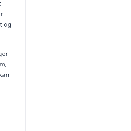
t
er
gt og
ger
em,
 kan