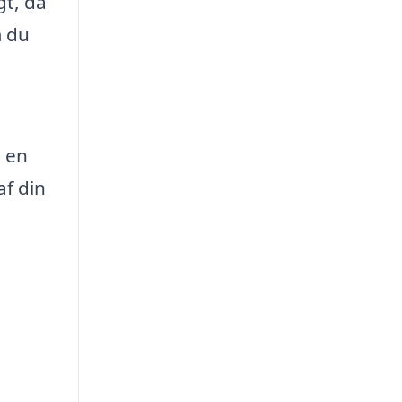
gt, da
m du
e en
af din