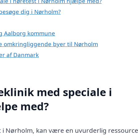
ale i høretest i Nørholm hjælpe med?
t besøge dig i Nørholm?
 og Aalborg kommune
 de omkringliggende byer til Nørholm
oner af Danmark
klinik med speciale i
ælpe med?
st i Nørholm, kan være en uvurderlig ressource