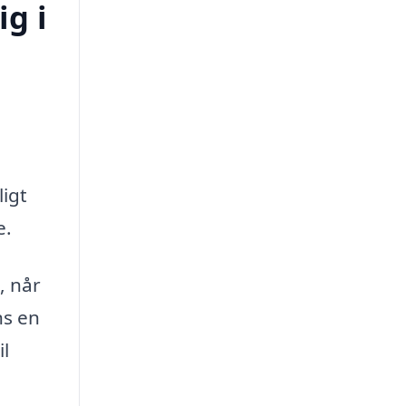
ig i
ligt
e.
, når
ns en
il