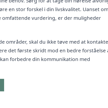
ine behov. Sørg for at tage din hørelse alvorli
e en stor forskel i din livskvalitet. Uanset o
e omfattende vurdering, er der muligheder
de områder, skal du ikke tøve med at kontakt
ære det første skridt mod en bedre forståelse 
du kan forbedre din kommunikation med
g