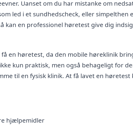
øreevner. Uanset om du har mistanke om nedsa
 som led i et sundhedscheck, eller simpelthen 
å kan en professionel høretest give dig indsi
 få en høretest, da den mobile høreklinik brin
t ikke kun praktisk, men også behageligt for d
 til en fysisk klinik. At få lavet en høretest
re hjælpemidler