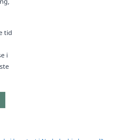
ing,
e tid
e i
ste
g