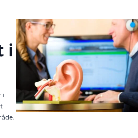
 i
 i
t
mråde.