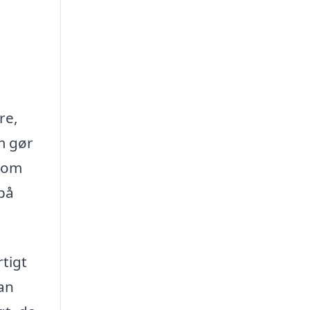
re,
m gør
n om
på
tigt
kan