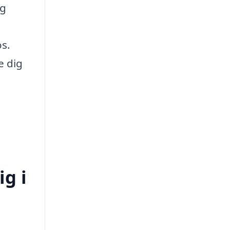
og
os.
e dig
ig i