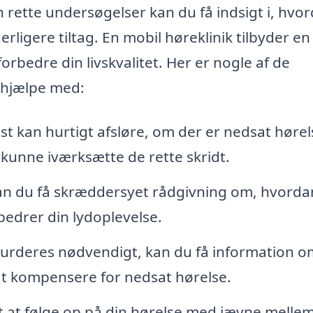
 rette undersøgelser kan du få indsigt i, hvo
rligere tiltag. En mobil høreklinik tilbyder en
orbedre din livskvalitet. Her er nogle af de
 hjælpe med:
t kan hurtigt afsløre, om der er nedsat hørel
at kunne iværksætte de rette skridt.
an du få skræddersyet rådgivning om, hvorda
bedrer din lydoplevelse.
vurderes nødvendigt, kan du få information o
t kompensere for nedsat hørelse.
gt at følge op på din hørelse med jævne melle