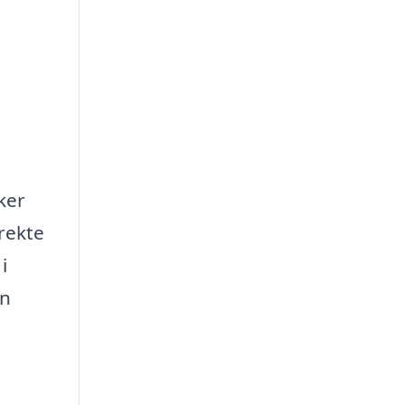
ker
rekte
i
in