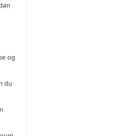
rdan
se og
n du
m
mrum,