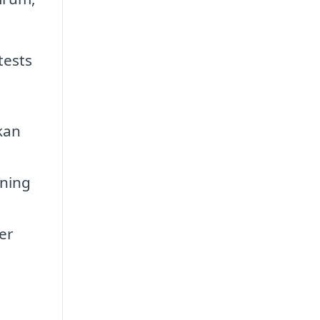
tests
 kan
sning
er