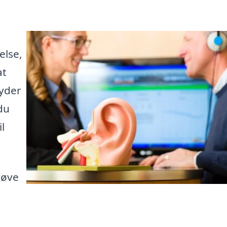
else,
at
byder
du
l
røve