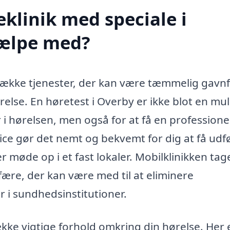
klinik med speciale i
jælpe med?
n række tjenester, der kan være tæmmelig gavn
else. En høretest i Overby er ikke blot en mu
 i hørelsen, men også for at få en professione
ce gør det nemt og bekvemt for dig at få udf
r møde op i et fast lokaler. Mobilklinikken tag
sfære, der kan være med til at eliminere
 i sundhedsinstitutioner.
kke vigtige forhold omkring din hørelse. Her 