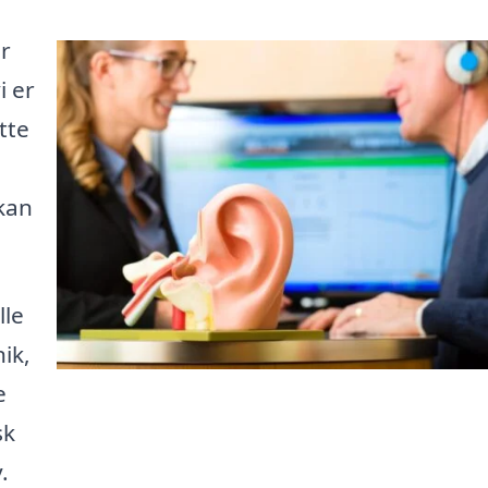
r
i er
tte
 kan
lle
ik,
e
sk
.