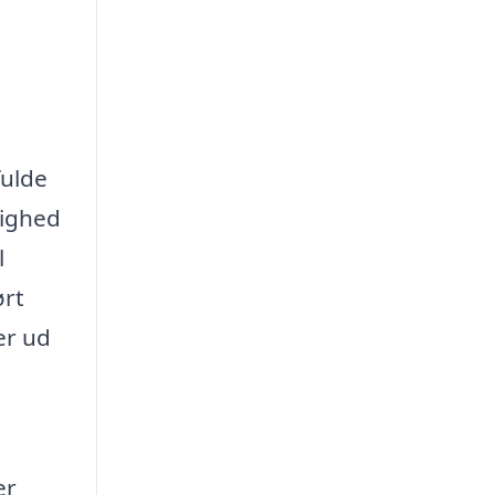
fulde
lighed
l
ørt
er ud
er