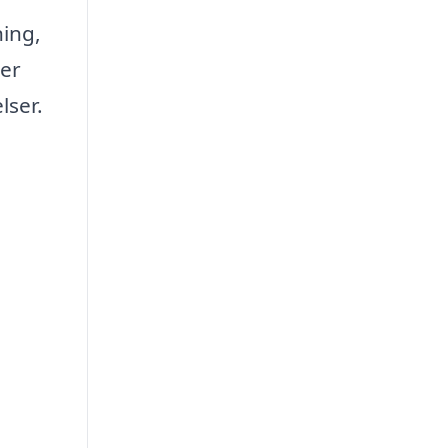
ning,
 er
lser.