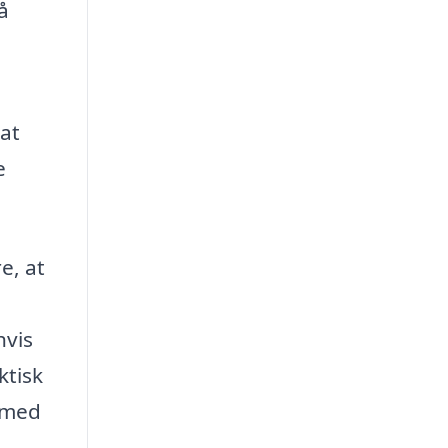
å
at
e
e, at
hvis
ktisk
e med