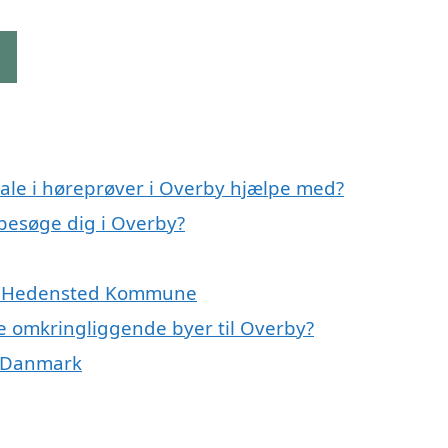
g
ale i høreprøver i Overby hjælpe med?
 besøge dig i Overby?
 og Hedensted Kommune
 de omkringliggende byer til Overby?
af Danmark