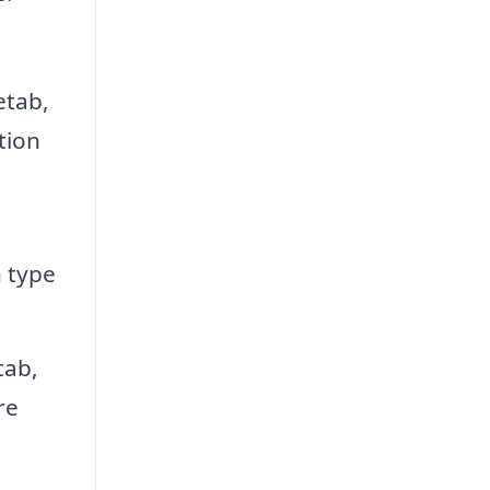
etab,
ntion
 type
tab,
re