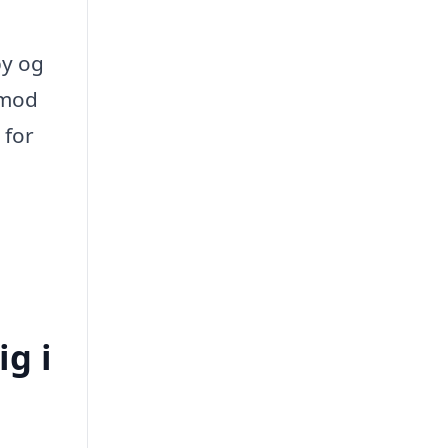
by og
 mod
 for
ig i