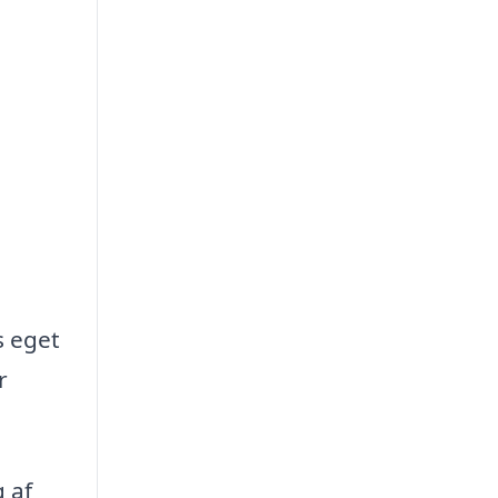
s eget
r
 af