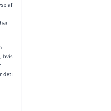
yse af
 har
n
, hvis
t
r det!