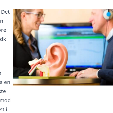
 Det
en
øre
.dk
e
ra en
ste
t mod
t i