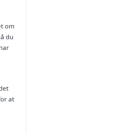
et om
så du
 har
det
or at