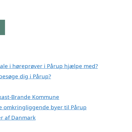
g
ale i høreprøver i Pårup hjælpe med?
 besøge dig i Pårup?
g Ikast-Brande Kommune
 de omkringliggende byer til Pårup
ner af Danmark