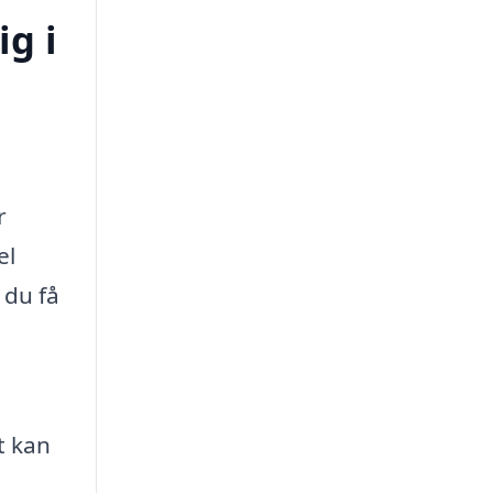
ig i
r
el
 du få
t kan