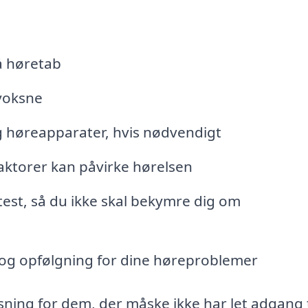
på høretab
voksne
g høreapparater, hvis nødvendigt
aktorer kan påvirke hørelsen
test, så du ikke skal bekymre dig om
g og opfølgning for dine høreproblemer
sning for dem, der måske ikke har let adgang t