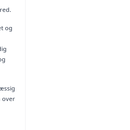
bred.
et og
dig
og
mæssig
n over