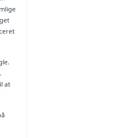
emlige
eget
ceret
gle.
.
l at
på