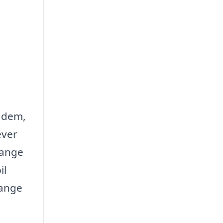
l dem,
ever
Mange
il
lange