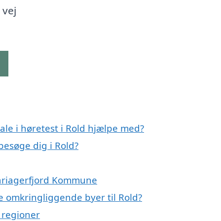
 vej
g
le i høretest i Rold hjælpe med?
 besøge dig i Rold?
Mariagerfjord Kommune
de omkringliggende byer til Rold?
e regioner