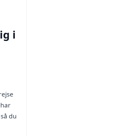
ig i
rejse
 har
 så du