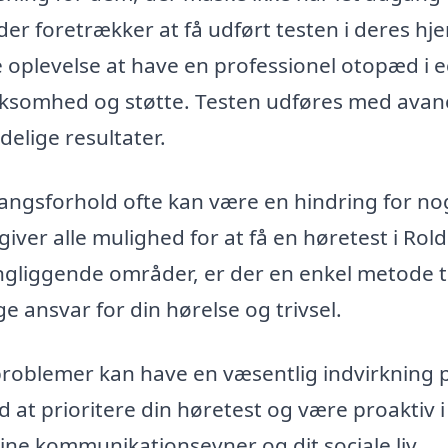
 der foretrækker at få udført testen i deres hj
 oplevelse at have en professionel otopæd i 
rksomhed og støtte. Testen udføres med avan
delige resultater.
angsforhold ofte kan være en hindring for no
giver alle mulighed for at få en høretest i Rold
ngliggende områder, er der en enkel metode ti
ge ansvar for din hørelse og trivsel.
problemer kan have en væsentlig indvirkning 
ed at prioritere din høretest og være proaktiv i
dine kommunikationsevner og dit sociale liv.