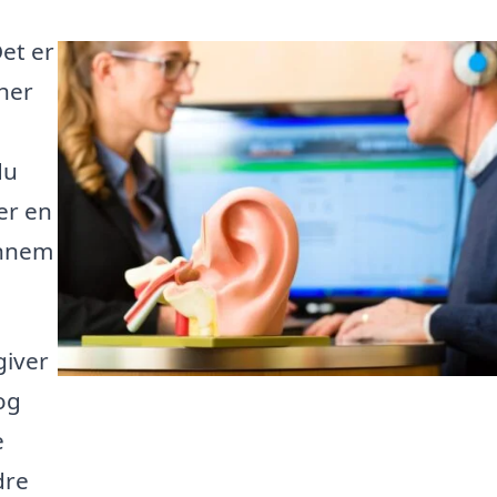
Det er
 her
du
er en
ennem
giver
og
e
dre