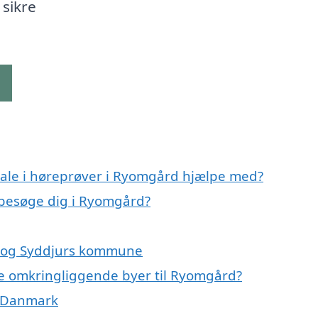
 sikre
g
iale i høreprøver i Ryomgård hjælpe med?
t besøge dig i Ryomgård?
d og Syddjurs kommune
i de omkringliggende byer til Ryomgård?
af Danmark