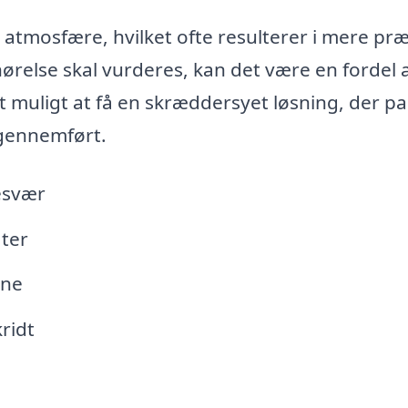
m atmosfære, hvilket ofte resulterer i mere pr
hørelse skal vurderes, kan det være en fordel 
 muligt at få en skræddersyet løsning, der pa
r gennemført.
besvær
ter
rne
ridt