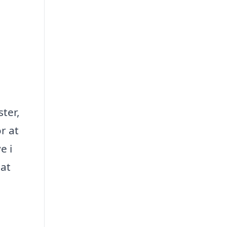
ster,
r at
e i
 at