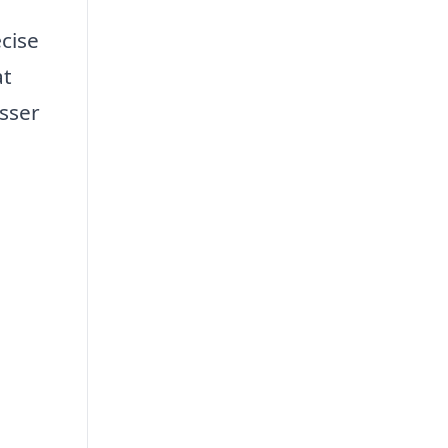
æcise
at
sser