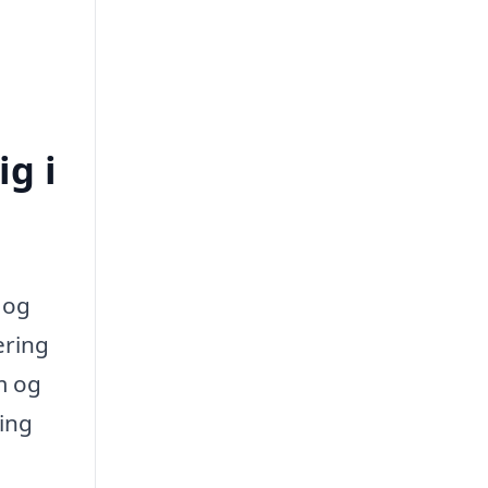
ig i
 og
ering
m og
ring