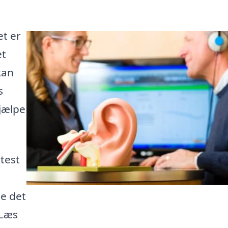
t er
et
kan
s
hjælpe
test
ge det
 Læs