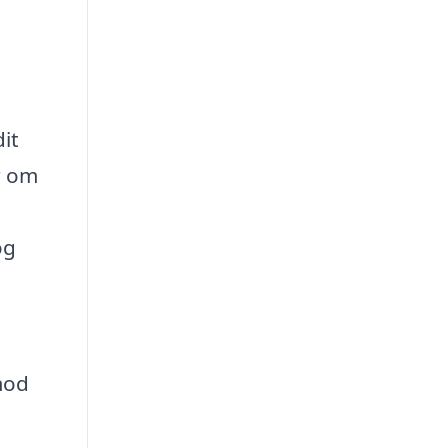
it
r om
og
mod