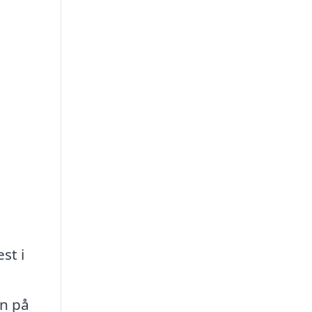
st i
gn på