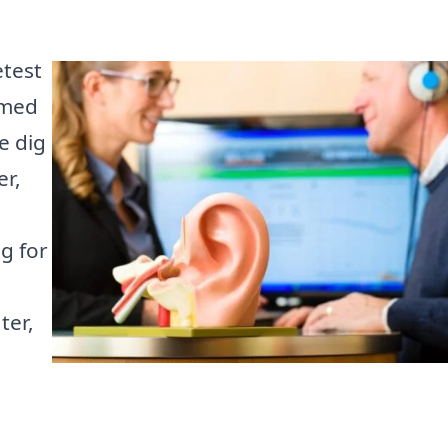
etest
 med
e dig
er,
g for
ter,