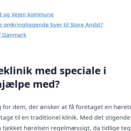
dst og Vejen kommune
 de omkringliggende byer til Store Andst?
af Danmark
klinik med speciale i
 hjælpe med?
g for dem, der ønsker at få foretaget en hørete
age til en traditionel klinik. Med det stigende
å tjekket hørelsen regelmæssigt, da tidlige te