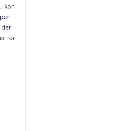
du kan
pper
, der
ær for