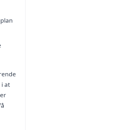
 plan
e
arende
i at
ker
få