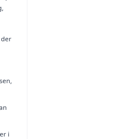
g,
 der
sen,
kan
r i