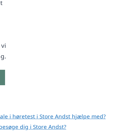
t
 vi
ng.
g
le i høretest i Store Andst hjælpe med?
 besøge dig i Store Andst?