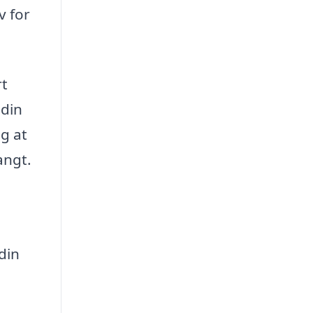
v for
rt
 din
ig at
angt.
din