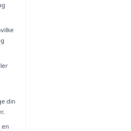
ng
vilke
og
ler
ge din
r.
 en