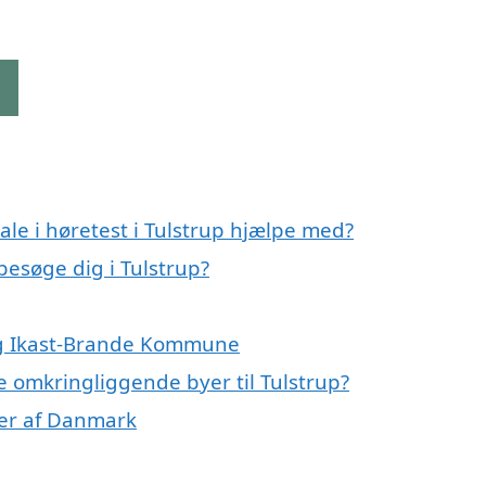
g
le i høretest i Tulstrup hjælpe med?
 besøge dig i Tulstrup?
 og Ikast-Brande Kommune
de omkringliggende byer til Tulstrup?
oner af Danmark