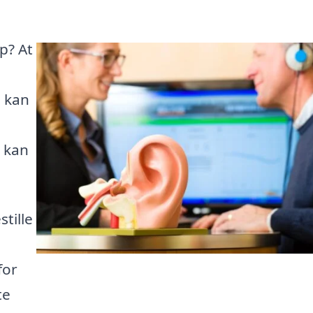
p? At
m kan
u kan
tille
for
te