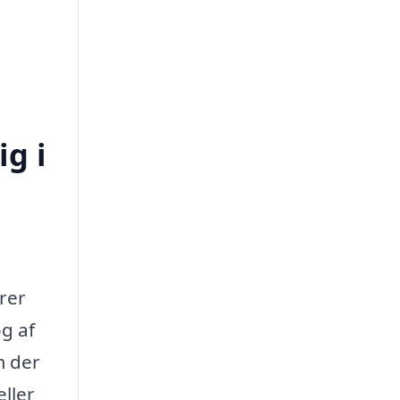
ig i
arer
øg af
m der
ller