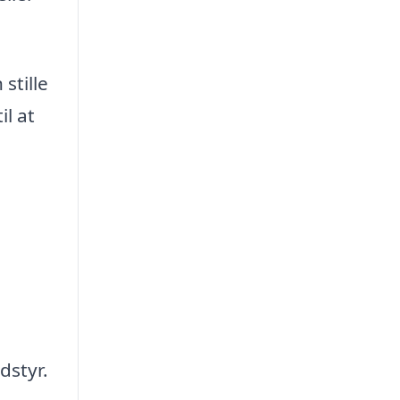
stille
l at
dstyr.