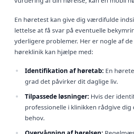
vurdering af din hørelse, kan en mobil hø
En høretest kan give dig værdifulde inds
lettelse at få svar på eventuelle bekymr
yderligere problemer. Her er nogle af d
høreklinik kan hjælpe med:
Identifikation af høretab:
En høretes
grad det påvirker dit daglige liv.
Tilpassede løsninger:
Hvis der identi
professionelle i klinikken rådgive dig
behov.
Overvågning af hørelsen:
Regelmæss