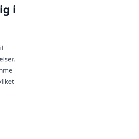
ig i
il
elser.
omme
ilket