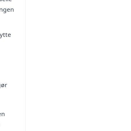
ingen
ytte
gør
en
u