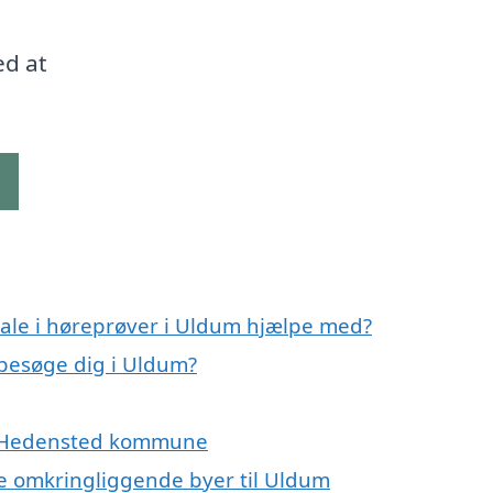
ed at
g
ale i høreprøver i Uldum hjælpe med?
 besøge dig i Uldum?
og Hedensted kommune
 de omkringliggende byer til Uldum