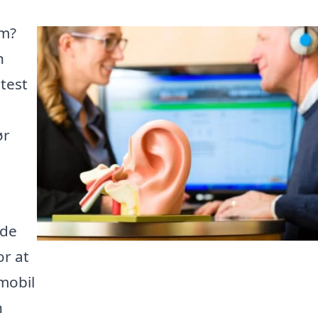
um?
n
test
ør
 de
or at
 mobil
n