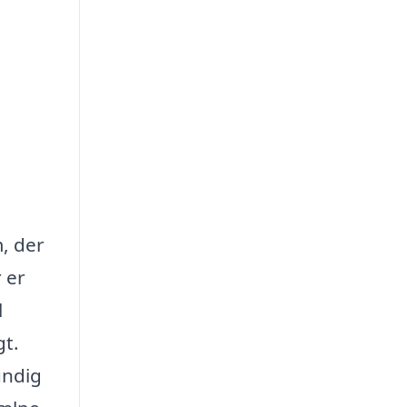
, der
 er
l
gt.
undig