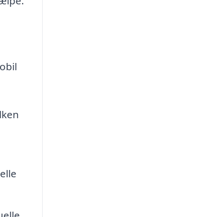
jælpe.
obil
ilken
elle
elle