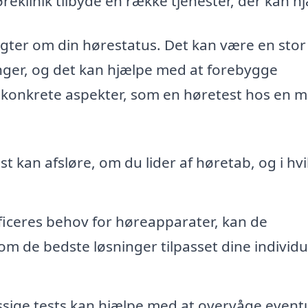
reklinik tilbyde en række tjenester, der kan h
igter om din hørestatus. Det kan være en stor
inger, og det kan hjælpe med at forebygge
e konkrete aspekter, som en høretest hos en m
t kan afsløre, om du lider af høretab, og i hv
ficeres behov for høreapparater, kan de
 om de bedste løsninger tilpasset dine individu
ige tests kan hjælpe med at overvåge eventu