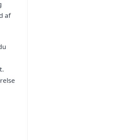
g
d af
 du
t.
relse