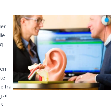
Her
le
ig
 en
tte
e fra
g at
æs