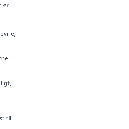
r er
sevne,
rne
.
igt,
 til