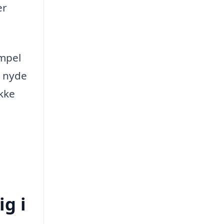
er
impel
g nyde
kke
ig i