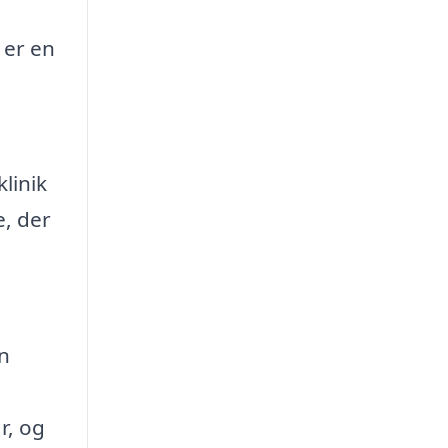
 er en
linik
e, der
n
r, og