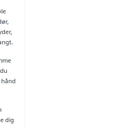
øle
dør,
yder,
angt.
omme
 du
e hånd
n
pe dig