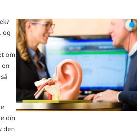
bæk?
, og
set om
r en
 så
re
e din
lv den