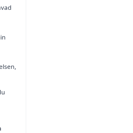
 hvad
in
elsen,
du
a