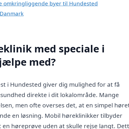
 de omkringliggende byer til Hundested
af Danmark
klinik med speciale i
hjælpe med?
st i Hundested giver dig mulighed for at få
resundhed direkte i dit lokalområde. Mange
en, men ofte overses det, at en simpel høre
inde en løsning. Mobil høreklinikker tilbyder
et en høreprøve uden at skulle rejse langt. Det