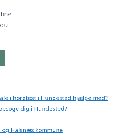
dine
 du
g
ale i høretest i Hundested hjælpe med?
t besøge dig i Hundested?
ted og Halsnæs kommune