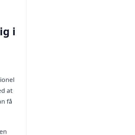
ig i
ionel
ed at
an få
 en