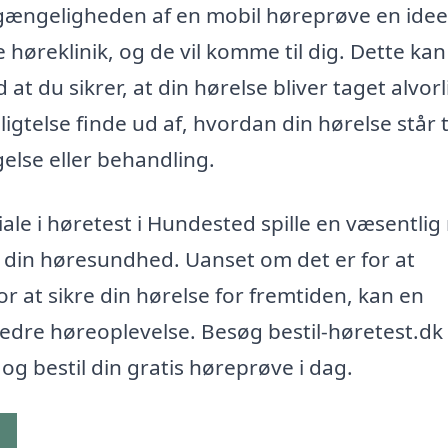
ilgængeligheden af en mobil høreprøve en idee
 høreklinik, og de vil komme til dig. Dette kan
at du sikrer, at din hørelse bliver taget alvorl
gtelse finde ud af, hvordan din hørelse står ti
else eller behandling.
ale i høretest i Hundested spille en væsentlig r
 din høresundhed. Uanset om det er for at
r at sikre din hørelse for fremtiden, kan en
edre høreoplevelse. Besøg bestil-høretest.dk 
og bestil din gratis høreprøve i dag.
g