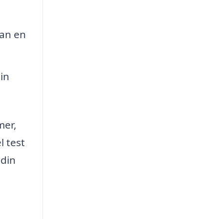
kan en
in
mer,
 test
 din