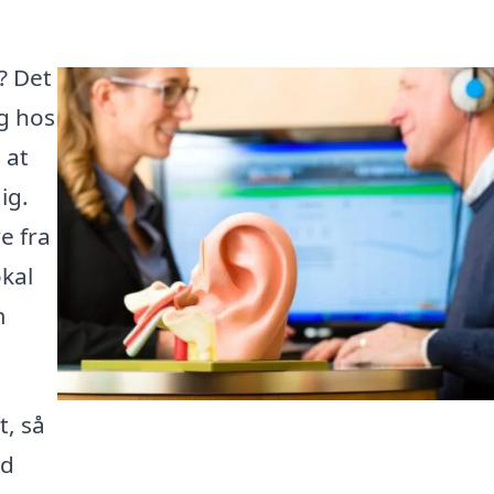
? Det
og hos
 at
ig.
e fra
okal
m
t, så
od