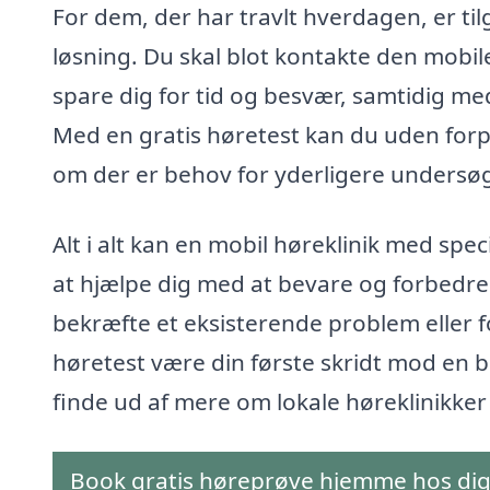
For dem, der har travlt hverdagen, er t
løsning. Du skal blot kontakte den mobile
spare dig for tid og besvær, samtidig med 
Med en gratis høretest kan du uden forpli
om der er behov for yderligere undersøg
Alt i alt kan en mobil høreklinik med speci
at hjælpe dig med at bevare og forbedre
bekræfte et eksisterende problem eller fo
høretest være din første skridt mod en b
finde ud af mere om lokale høreklinikker 
Book gratis høreprøve hjemme hos di