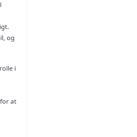
l
igt.
l, og
olle i
for at