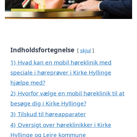
Indholdsfortegnelse
skjul
1)
Hvad kan en mobil høreklinik med
speciale i høreprøver i Kirke Hyllinge
hjælpe med?
2)
Hvorfor vælge en mobil høreklinik til at
besøge dig i Kirke Hyllinge?
3)
Tilskud til høreapparater
4)
Oversigt over høreklinikker i Kirke
Hyllinge og Lejre kommune