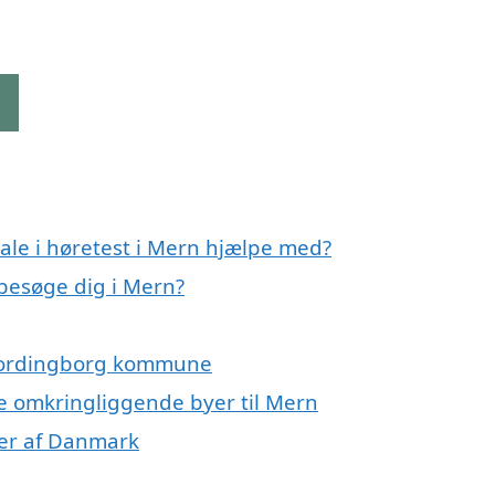
g
ale i høretest i Mern hjælpe med?
 besøge dig i Mern?
 Vordingborg kommune
 de omkringliggende byer til Mern
oner af Danmark