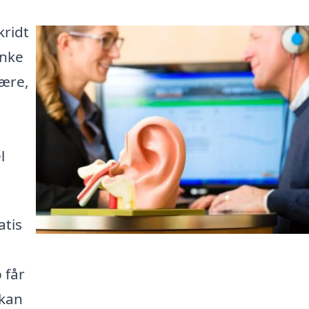
kridt
anke
være,
l
atis
 får
 kan