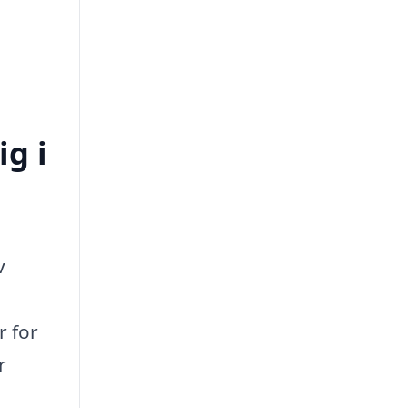
ig i
v
r for
r