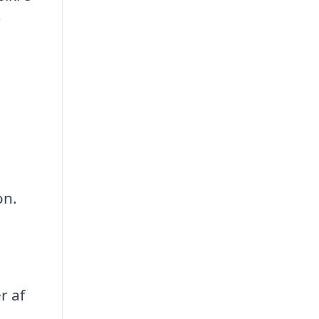
r
on.
r af