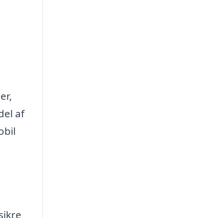
er,
del af
obil
sikre