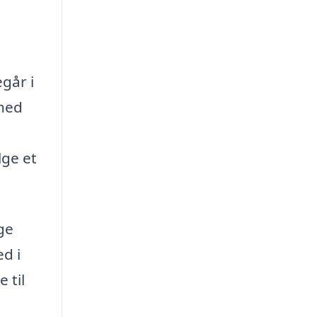
egår i
ghed
lge et
ge
d i
 til