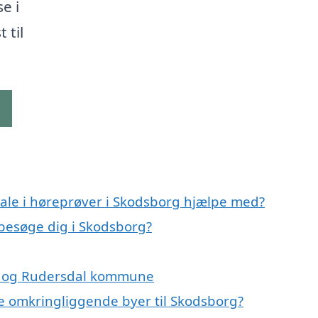
e i
 til
g
ale i høreprøver i Skodsborg hjælpe med?
 besøge dig i Skodsborg?
rg og Rudersdal kommune
 de omkringliggende byer til Skodsborg?