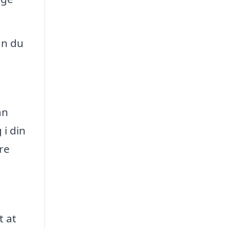
an du
an
 i din
re
t at