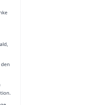
anke
ald,
å den
m
tion.
åge