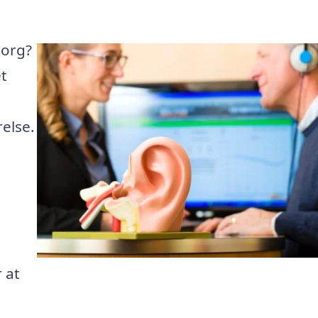
borg?
et
else.
 at