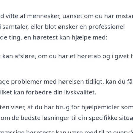
ed vifte af mennesker, uanset om du har mist
 samtaler, eller blot ønsker en professionel
f de ting, en høretest kan hjælpe med:
 kan afsløre, om du har et høretab og i givet f
dage problemer med hørelsen tidligt, kan du f
ket kan forbedre din livskvalitet.
ten viser, at du har brug for hjælpemidler so
om de bedste løsninger til din specifikke situa
mæssige høretests kan være med til at overv