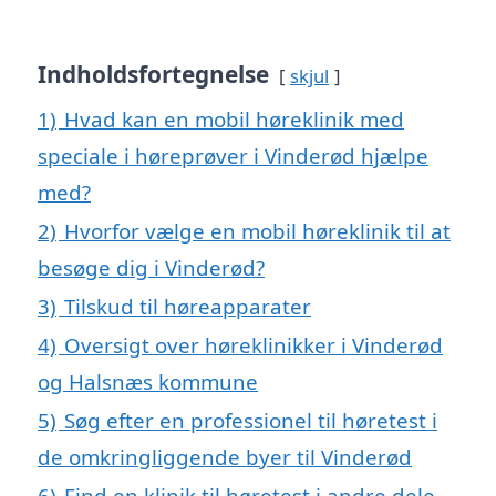
Indholdsfortegnelse
skjul
1)
Hvad kan en mobil høreklinik med
speciale i høreprøver i Vinderød hjælpe
med?
2)
Hvorfor vælge en mobil høreklinik til at
besøge dig i Vinderød?
3)
Tilskud til høreapparater
4)
Oversigt over høreklinikker i Vinderød
og Halsnæs kommune
5)
Søg efter en professionel til høretest i
de omkringliggende byer til Vinderød
6)
Find en klinik til høretest i andre dele