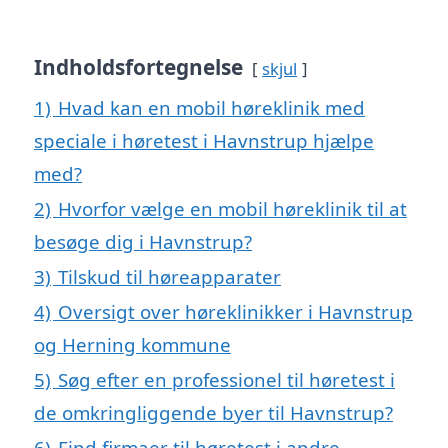
Indholdsfortegnelse
skjul
1)
Hvad kan en mobil høreklinik med
speciale i høretest i Havnstrup hjælpe
med?
2)
Hvorfor vælge en mobil høreklinik til at
besøge dig i Havnstrup?
3)
Tilskud til høreapparater
4)
Oversigt over høreklinikker i Havnstrup
og Herning kommune
5)
Søg efter en professionel til høretest i
de omkringliggende byer til Havnstrup?
6)
Find firmaer til høretest i andre