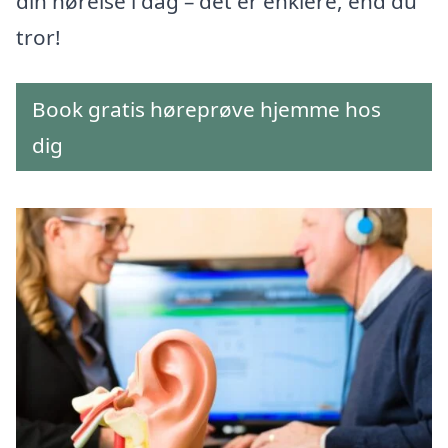
din hørelse i dag – det er enklere, end du
tror!
Book gratis høreprøve hjemme hos
dig