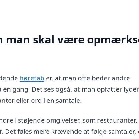
gn man skal være opmærk
ndende
høretab
er, at man ofte beder andre
å én gang. Det ses også, at man opfatter lyde
ter eller ord i en samtale.
dre i støjende omgivelser, som restauranter,
r. Det føles mere krævende at følge samtaler,