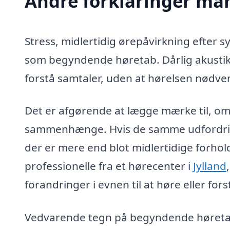
Andre forklaringer ma
Stress, midlertidig ørepåvirkning efter
som begyndende høretab. Dårlig akusti
forstå samtaler, uden at hørelsen nødven
Det er afgørende at lægge mærke til, o
sammenhænge. Hvis de samme udfordringe
der er mere end blot midlertidige forhold
professionelle fra et hørecenter i
Jylland
forandringer i evnen til at høre eller fors
Vedvarende tegn på begyndende høretab