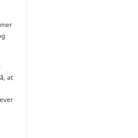
omer
og
e
å, at
lever