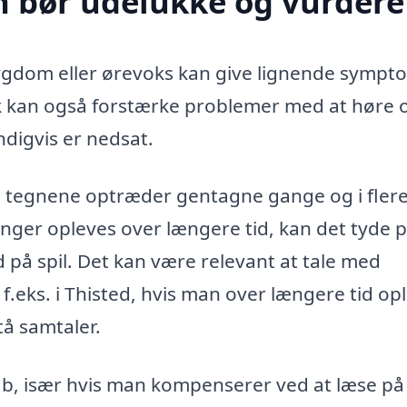
n bør udelukke og vurdere
 sygdom eller ørevoks kan give lignende sympt
k kan også forstærke problemer med at høre 
digvis er nedsat.
m tegnene optræder gentagne gange og i fler
r opleves over længere tid, kan det tyde p
 på spil. Det kan være relevant at tale med
, f.eks. i Thisted, hvis man over længere tid op
tå samtaler.
, især hvis man kompenserer ved at læse på