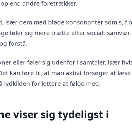
e op end andre foretrækker.
, især dem med bløde konsonanter som s, f o
e føler sig mere trætte efter socialt samvær, 
og forstå.
er eller føler sig udenfor i samtaler, især hv
et kan føre til, at man aktivt forsøger at læse
 lydkilden for lettere at følge med.
e viser sig tydeligst i