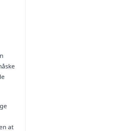
an
 måske
de
ige
en at