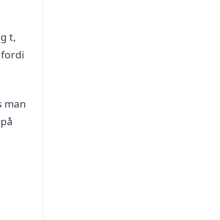
g t,
fordi
is man
 på