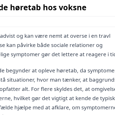
de høretab hos voksne
dvist og kan være nemt at overse i en travl
se kan påvirke både sociale relationer og
elige symptomer gør det lettere at reagere i ti
 de begynder at opleve høretab, da symptom
stå situationer, hvor man tænker, at baggrund
opfatter alt. For flere skyldes det, at omgivel
rne, hvilket gør det vigtigt at kende de typis
lfælde hjælpe med at afklare, om symptomern