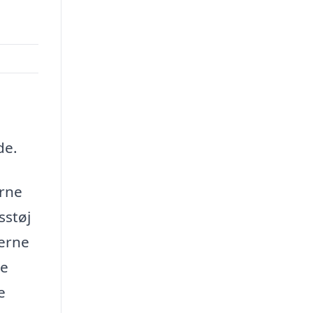
de.
erne
sstøj
serne
ke
e