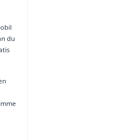
obil
an du
atis
 en
kvemme