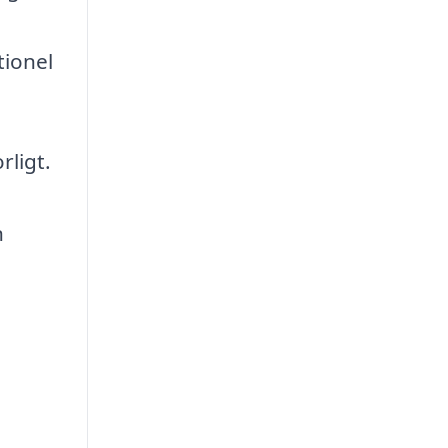
tionel
rligt.
n