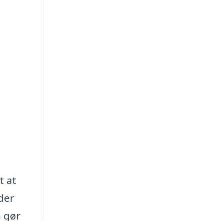
t at
der
n gør