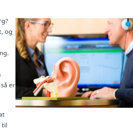
rg?
t, og
ng.
n
 så er
at
til