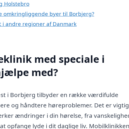
og Holstebro
 de omkringliggende byer til Borbjerg?
t i andre regioner af Danmark
klinik med speciale i
 hjælpe med?
est i Borbjerg tilbyder en række værdifulde
icere og håndtere høreproblemer. Det er vigtig
rker ændringer i din hørelse, fra vanskelighe
 opfange lyde i dit daglige liv. Mobilklinikke