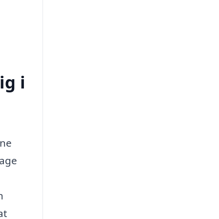
ig i
nne
tage
n
at