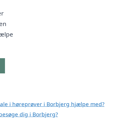
er
den
jælpe
g
ale i høreprøver i Borbjerg hjælpe med?
 besøge dig i Borbjerg?