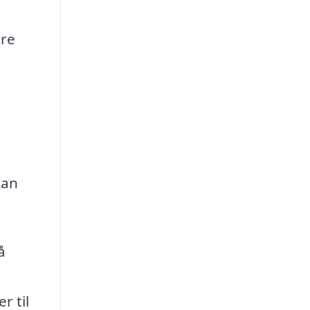
dre
kan
å
r til