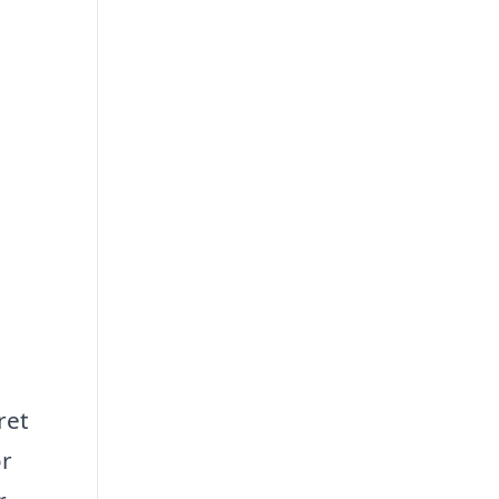
ret
or