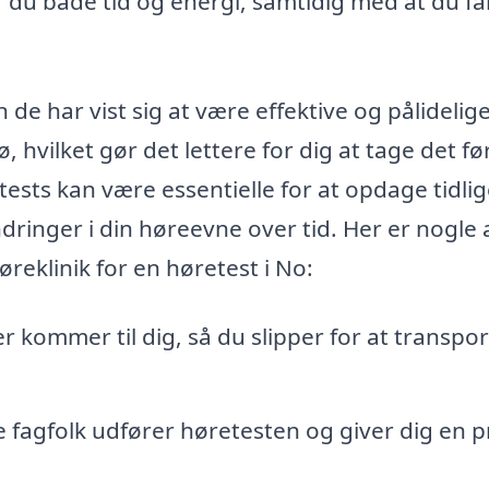
 du både tid og energi, samtidig med at du få
 de har vist sig at være effektive og pålidelig
, hvilket gør det lettere for dig at tage det fø
ests kan være essentielle for at opdage tidli
dringer i din høreevne over tid. Her er nogle 
øreklinik for en høretest i No:
r kommer til dig, så du slipper for at transpo
e fagfolk udfører høretesten og giver dig en p