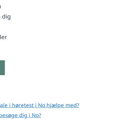
n
 dig
der
g
ale i høretest i No hjælpe med?
 besøge dig i No?