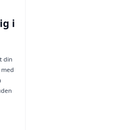
ig i
t din
r med
n
 uden