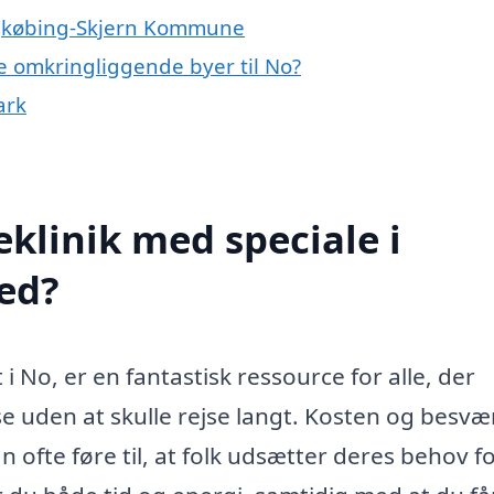
ingkøbing-Skjern Kommune
 de omkringliggende byer til No?
ark
klinik med speciale i
ed?
 i No, er en fantastisk ressource for alle, der
se uden at skulle rejse langt. Kosten og besvæ
an ofte føre til, at folk udsætter deres behov f