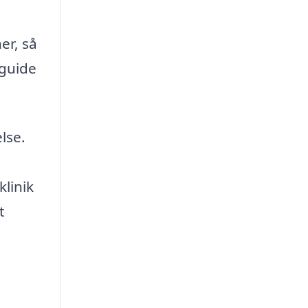
er, så
 guide
lse.
linik
t