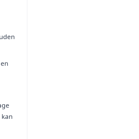
 uden
 en
age
t kan