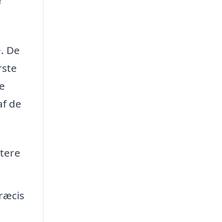
r
e. De
rste
ge
af de
rtere
ræcis