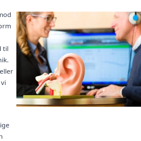
 mod
form
 til
ik.
ller
 vi
ige
n