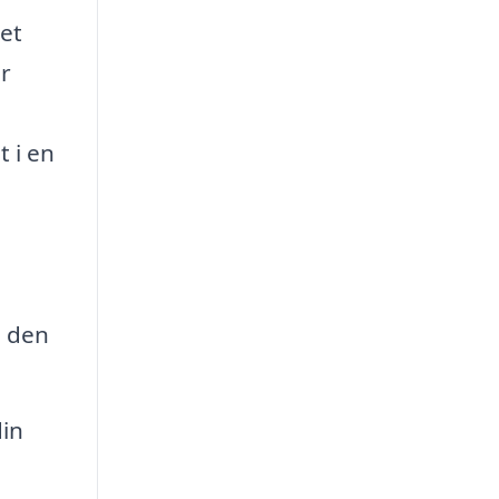
ret
er
t i en
e den
din