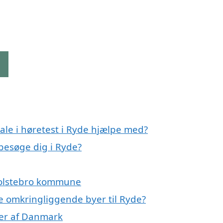
g
ale i høretest i Ryde hjælpe med?
 besøge dig i Ryde?
 Holstebro kommune
 de omkringliggende byer til Ryde?
oner af Danmark