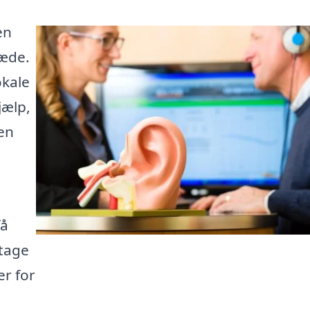
en
læde.
okale
jælp,
 en
få
 tage
r for