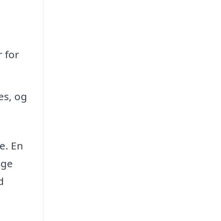
 for
es, og
e. En
ige
d