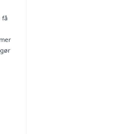
 få
mmer
 gør