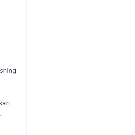
øsning
 kan
t