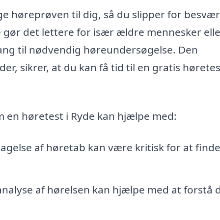
e høreprøven til dig, så du slipper for besvæ
tte gør det lettere for især ældre mennesker ell
ang til nødvendig høreundersøgelse. Den
er, sikrer, at du kan få tid til en gratis høretes
om en høretest i Ryde kan hjælpe med:
agelse af høretab kan være kritisk for at find
nalyse af hørelsen kan hjælpe med at forstå 