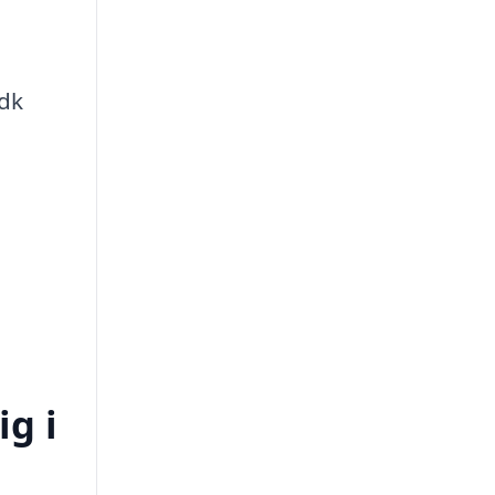
.dk
ig i