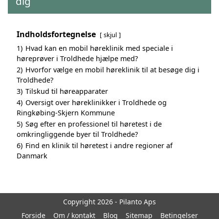
dig
Indholdsfortegnelse
skjul
1)
Hvad kan en mobil høreklinik med speciale i
høreprøver i Troldhede hjælpe med?
2)
Hvorfor vælge en mobil høreklinik til at besøge dig i
Troldhede?
3)
Tilskud til høreapparater
4)
Oversigt over høreklinikker i Troldhede og
Ringkøbing-Skjern Kommune
5)
Søg efter en professionel til høretest i de
omkringliggende byer til Troldhede?
6)
Find en klinik til høretest i andre regioner af
Danmark
Copyright 2026 - Pilanto Aps
Forside
Om / kontakt
Blog
Sitemap
Betingelser