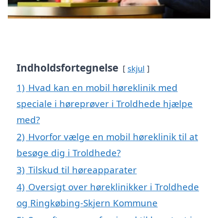
Indholdsfortegnelse
skjul
1)
Hvad kan en mobil høreklinik med
speciale i høreprøver i Troldhede hjælpe
med?
2)
Hvorfor vælge en mobil høreklinik til at
besøge dig i Troldhede?
3)
Tilskud til høreapparater
4)
Oversigt over høreklinikker i Troldhede
og Ringkøbing-Skjern Kommune