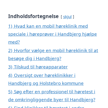
Indholdsfortegnelse
skjul
1)
Hvad kan en mobil høreklinik med
speciale i høreprøver i Handbjerg hjælpe
med?
2)
Hvorfor vælge en mobil høreklinik til at
besøge dig i Handbjerg?
3)
Tilskud til høreapparater
4)
Oversigt over høreklinikker i
Handbjerg og Holstebro kommune
5)
Søg efter en professionel til høretest i
de omkringliggende byer til Handbjerg?
6)
Find klinikker til høretest i andre